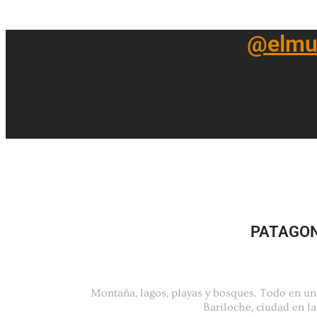
@elmu
PATAGON
Montaña, lagos, playas y bosques. Todo en u
Bariloche, ciudad en la