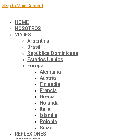
Skip to Main Content
El mundo de a dos
HOME
NOSOTROS
VIAJES
Argentina
Brasil
República Dominicana
Estados Unidos
Europa
Alemania
Austria
Finlandia
Francia
Grecia
Holanda
Italia
Islandia
Polonia
Suiza
REFLEXIONES