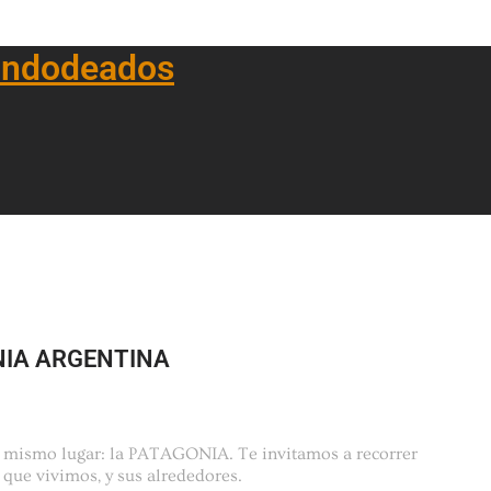
ndodeados
IA ARGENTINA
n mismo lugar: la PATAGONIA. Te invitamos a recorrer
 que vivimos, y sus alrededores.