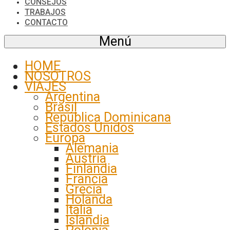
CONSEJOS
TRABAJOS
CONTACTO
Menú
HOME
NOSOTROS
VIAJES
Argentina
Brasil
República Dominicana
Estados Unidos
Europa
Alemania
Austria
Finlandia
Francia
Grecia
Holanda
Italia
Islandia