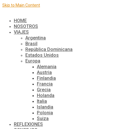
Skip to Main Content
El mundo de a dos
HOME
NOSOTROS
VIAJES
Argentina
Brasil
República Dominicana
Estados Unidos
Europa
Alemania
Austria
Finlandia
Francia
Grecia
Holanda
Italia
Islandia
Polonia
Suiza
REFLEXIONES