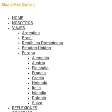
Skip to Main Content
El mundo de a dos
HOME
NOSOTROS
VIAJES
Argentina
Brasil
República Dominicana
Estados Unidos
Europa
Alemania
Austria
Finlandia
Francia
Grecia
Holanda
Italia
Islandia
Polonia
Suiza
REFLEXIONES