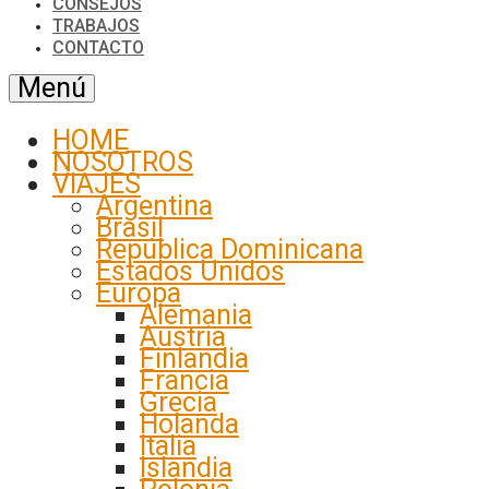
CONSEJOS
TRABAJOS
CONTACTO
Menú
HOME
NOSOTROS
VIAJES
Argentina
Brasil
República Dominicana
Estados Unidos
Europa
Alemania
Austria
Finlandia
Francia
Grecia
Holanda
Italia
Islandia