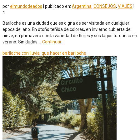
por
elmundodeados
|
publicado en:
Argentina
,
CONSEJOS
,
VIAJES
|
4
Bariloche es una ciudad que es digna de ser visitada en cualquier
época del año. En otoño teñida de colores, en invierno cubierta de
nieve, en primavera con la variedad de flores y sus lagos turquesa en
verano. Sin dudas …
Continuar
bariloche con lluvia
,
que hacer en bariloche