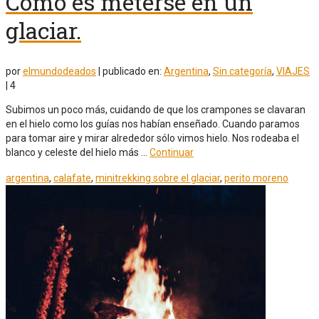
Cómo es meterse en un
glaciar.
por
elmundodeados
|
publicado en:
Argentina
,
Sin categoría
,
VIAJES
|
4
Subimos un poco más, cuidando de que los crampones se clavaran
en el hielo como los guías nos habían enseñado. Cuando paramos
para tomar aire y mirar alrededor sólo vimos hielo. Nos rodeaba el
blanco y celeste del hielo más …
Continuar
argentina
,
calafate
,
minitrekking sobre el glaciar
,
perito moreno