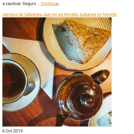
a cautivar. Seguro …
Continuar
campos de tulipanes
,
que ver en trevelin
,
tuipanes en trevelin
6
Oct 2019