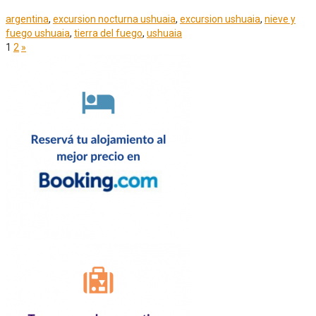
argentina
,
excursion nocturna ushuaia
,
excursion ushuaia
,
nieve y
fuego ushuaia
,
tierra del fuego
,
ushuaia
Paginación
1
2
»
de
entradas