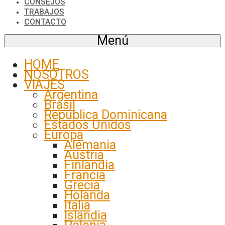
CONSEJOS
TRABAJOS
CONTACTO
Menú
HOME
NOSOTROS
VIAJES
Argentina
Brasil
República Dominicana
Estados Unidos
Europa
Alemania
Austria
Finlandia
Francia
Grecia
Holanda
Italia
Islandia