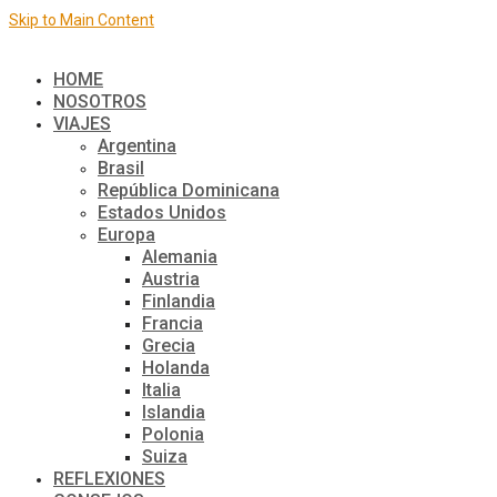
Skip to Main Content
El mundo de a dos
HOME
NOSOTROS
VIAJES
Argentina
Brasil
República Dominicana
Estados Unidos
Europa
Alemania
Austria
Finlandia
Francia
Grecia
Holanda
Italia
Islandia
Polonia
Suiza
REFLEXIONES