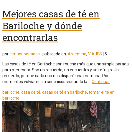
Mejores casas de té en
Bariloche y dónde
encontrarlas
por
elmundodeados
|
publicado en:
Argentina
,
VIAJES
|
5
Las casas de té en Bariloche son mucho más que una simple parada
para merendar. Son un recuerdo, un encuentro y un refugio. Un
recuerdo, porque cada una nos disparó una memoria. Por
momentos volvíamos a ser chicos visitando la …
Continuar
bariloche
,
casa de té
,
casas de té en bariloche
,
tomar el té en
bariloche