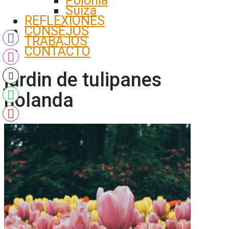
Polonia
Suiza
REFLEXIONES
CONSEJOS
TRABAJOS
CONTACTO
jardin de tulipanes
holanda