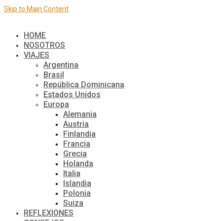
Skip to Main Content
El mundo de a dos
HOME
NOSOTROS
VIAJES
Argentina
Brasil
República Dominicana
Estados Unidos
Europa
Alemania
Austria
Finlandia
Francia
Grecia
Holanda
Italia
Islandia
Polonia
Suiza
REFLEXIONES