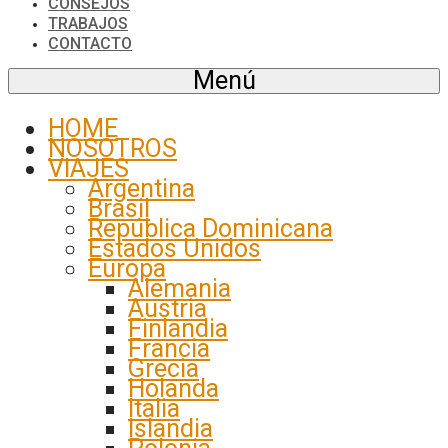
CONSEJOS
TRABAJOS
CONTACTO
Menú
HOME
NOSOTROS
VIAJES
Argentina
Brasil
República Dominicana
Estados Unidos
Europa
Alemania
Austria
Finlandia
Francia
Grecia
Holanda
Italia
Islandia