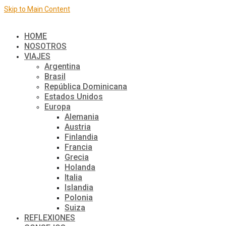
Skip to Main Content
El mundo de a dos
HOME
NOSOTROS
VIAJES
Argentina
Brasil
República Dominicana
Estados Unidos
Europa
Alemania
Austria
Finlandia
Francia
Grecia
Holanda
Italia
Islandia
Polonia
Suiza
REFLEXIONES