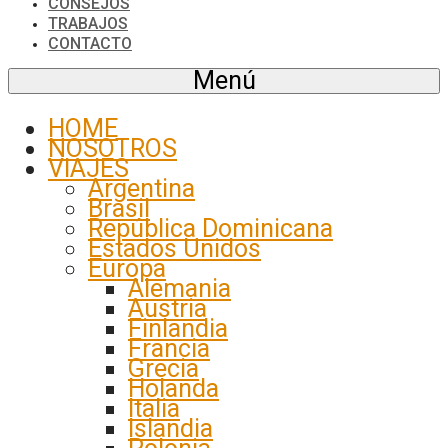
CONSEJOS
TRABAJOS
CONTACTO
Menú
HOME
NOSOTROS
VIAJES
Argentina
Brasil
República Dominicana
Estados Unidos
Europa
Alemania
Austria
Finlandia
Francia
Grecia
Holanda
Italia
Islandia