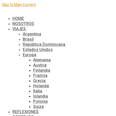
Skip to Main Content
El mundo de a dos
HOME
NOSOTROS
VIAJES
Argentina
Brasil
República Dominicana
Estados Unidos
Europa
Alemania
Austria
Finlandia
Francia
Grecia
Holanda
Italia
Islandia
Polonia
Suiza
REFLEXIONES