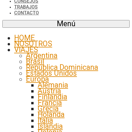
CONSEJOS
TRABAJOS
CONTACTO
Menú
HOME
NOSOTROS
VIAJES
Argentina
Brasil
República Dominicana
Estados Unidos
Europa
Alemania
Austria
Finlandia
Francia
Grecia
Holanda
Italia
Islandia