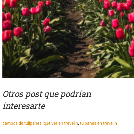
Otros post que podrían
interesarte
campos de tulipanes
,
que ver en trevelin
,
tuipanes en trevelin