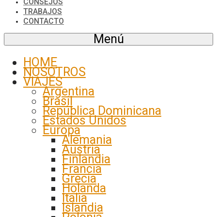
CONSEJOS
TRABAJOS
CONTACTO
Menú
HOME
NOSOTROS
VIAJES
Argentina
Brasil
República Dominicana
Estados Unidos
Europa
Alemania
Austria
Finlandia
Francia
Grecia
Holanda
Italia
Islandia