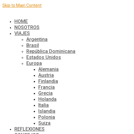
Skip to Main Content
El mundo de a dos
HOME
NOSOTROS
VIAJES
Argentina
Brasil
República Dominicana
Estados Unidos
Europa
Alemania
Austria
Finlandia
Francia
Grecia
Holanda
Italia
Islandia
Polonia
Suiza
REFLEXIONES