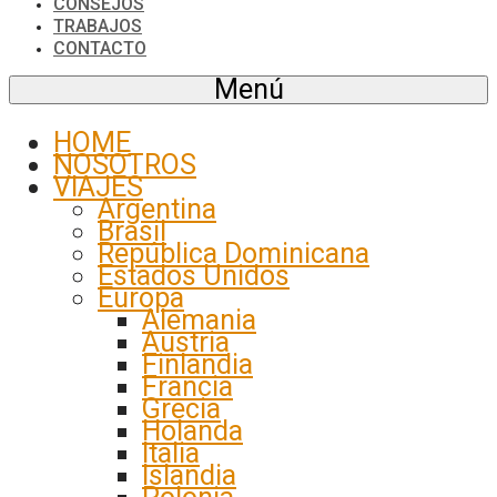
CONSEJOS
TRABAJOS
CONTACTO
Menú
HOME
NOSOTROS
VIAJES
Argentina
Brasil
República Dominicana
Estados Unidos
Europa
Alemania
Austria
Finlandia
Francia
Grecia
Holanda
Italia
Islandia