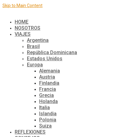
Skip to Main Content
El mundo de a dos
HOME
NOSOTROS
VIAJES
Argentina
Brasil
República Dominicana
Estados Unidos
Europa
Alemania
Austria
Finlandia
Francia
Grecia
Holanda
Italia
Islandia
Polonia
Suiza
REFLEXIONES