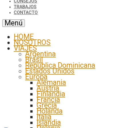
CONSEJOS
TRABAJOS
CONTACTO
Menú
HOME
NOSOTROS
VIAJES
Argentina
Brasil
República Dominicana
Estados Unidos
Europa
Alemania
Austria
Finlandia
Francia
Grecia
Holanda
Italia
Islandia