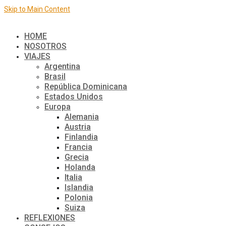
Skip to Main Content
El mundo de a dos
HOME
NOSOTROS
VIAJES
Argentina
Brasil
República Dominicana
Estados Unidos
Europa
Alemania
Austria
Finlandia
Francia
Grecia
Holanda
Italia
Islandia
Polonia
Suiza
REFLEXIONES