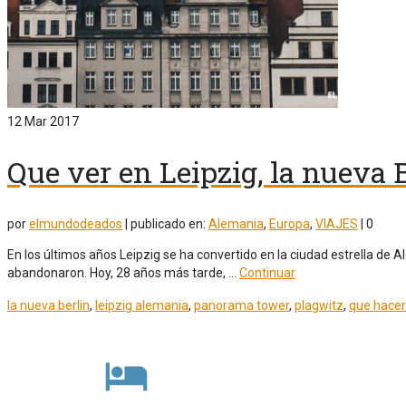
12
Mar 2017
Que ver en Leipzig, la nueva 
por
elmundodeados
|
publicado en:
Alemania
,
Europa
,
VIAJES
|
0
En los últimos años Leipzig se ha convertido en la ciudad estrella de 
abandonaron. Hoy, 28 años más tarde, …
Continuar
la nueva berlin
,
leipzig alemania
,
panorama tower
,
plagwitz
,
que hacer 