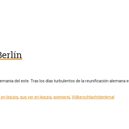
Berlín
Alemania del este. Tras los días turbulentos de la reunificación aleman
en leipzig
,
que ver en leipzig
,
spinnerei
,
Völkerschlachtdenkmal