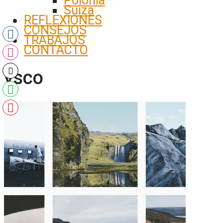
Polonia
Suiza
REFLEXIONES
CONSEJOS
TRABAJOS
CONTACTO
vsco