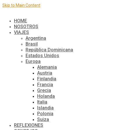
Skip to Main Content
El mundo de a dos
HOME
NOSOTROS
VIAJES
Argentina
Brasil
República Dominicana
Estados Unidos
Europa
Alemania
Austria
Finlandia
Francia
Grecia
Holanda
Italia
Islandia
Polonia
Suiza
REFLEXIONES