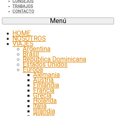
CONSEJOS
TRABAJOS
CONTACTO
Menú
HOME
NOSOTROS
VIAJES
Argentina
Brasil
República Dominicana
Estados Unidos
Europa
Alemania
Austria
Finlandia
Francia
Grecia
Holanda
Italia
Islandia