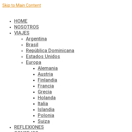
Skip to Main Content
El mundo de a dos
HOME
NOSOTROS
VIAJES
Argentina
Brasil
República Dominicana
Estados Unidos
Europa
Alemania
Austria
Finlandia
Francia
Grecia
Holanda
Italia
Islandia
Polonia
Suiza
REFLEXIONES