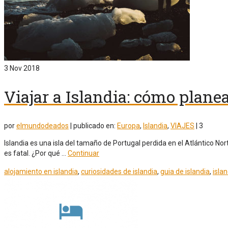
3
Nov 2018
Viajar a Islandia: cómo planea
por
elmundodeados
|
publicado en:
Europa
,
Islandia
,
VIAJES
|
3
Islandia es una isla del tamaño de Portugal perdida en el Atlántico No
es fatal. ¿Por qué …
Continuar
alojamiento en islandia
,
curiosidades de islandia
,
guia de islandia
,
islan