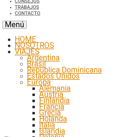
CONSEJOS
TRABAJOS
CONTACTO
Menú
HOME
NOSOTROS
VIAJES
Argentina
Brasil
República Dominicana
Estados Unidos
Europa
Alemania
Austria
Finlandia
Francia
Grecia
Holanda
Italia
Islandia