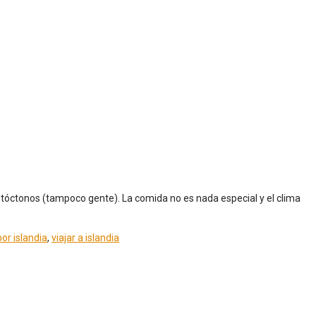
 autóctonos (tampoco gente). La comida no es nada especial y el clima
or islandia
,
viajar a islandia