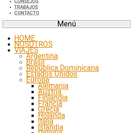
CONSEJOS
TRABAJOS
CONTACTO
Menú
HOME
NOSOTROS
VIAJES
Argentina
Brasil
República Dominicana
Estados Unidos
Europa
Alemania
Austria
Finlandia
Francia
Grecia
Holanda
Italia
Islandia