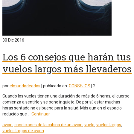
30
Dic 2016
Los 6 consejos que harán tus
vuelos largos más llevaderos
por
elmundodeados
|
publicado en:
CONSEJOS
|
2
Cuando los vuelos tienen una duración de más de 6 horas, el cuerpo
comienza a sentirlo y se pone inquieto. De por sí, estar muchas
horas sentado no es bueno para la salud. Más aun en el espacio
reducido que …
Continuar
avión
,
condiciones de la cabina de un avion
,
vuelo
,
vuelos largos
,
vuelos largos de avion