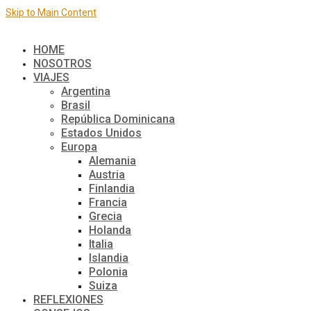
Skip to Main Content
El mundo de a dos
HOME
NOSOTROS
VIAJES
Argentina
Brasil
República Dominicana
Estados Unidos
Europa
Alemania
Austria
Finlandia
Francia
Grecia
Holanda
Italia
Islandia
Polonia
Suiza
REFLEXIONES