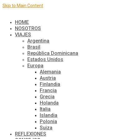
Skip to Main Content
El mundo de a dos
HOME
NOSOTROS
VIAJES
Argentina
Brasil
República Dominicana
Estados Unidos
Europa
Alemania
Austria
Finlandia
Francia
Grecia
Holanda
Italia
Islandia
Polonia
Suiza
REFLEXIONES