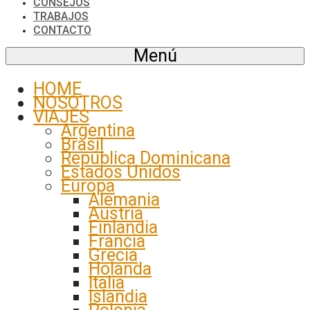
CONSEJOS
TRABAJOS
CONTACTO
Menú
HOME
NOSOTROS
VIAJES
Argentina
Brasil
República Dominicana
Estados Unidos
Europa
Alemania
Austria
Finlandia
Francia
Grecia
Holanda
Italia
Islandia